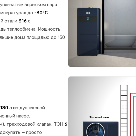
упенчатым впрыском пара
емпературах до
-30°C
.
ей стали
316
с
адь теплообмена. Мощность
льшие дома площадью до 150
 180 л
из дуплексной
ионный насос,
м), трехходовой клапан, ТЭН
6
 докупать — просто