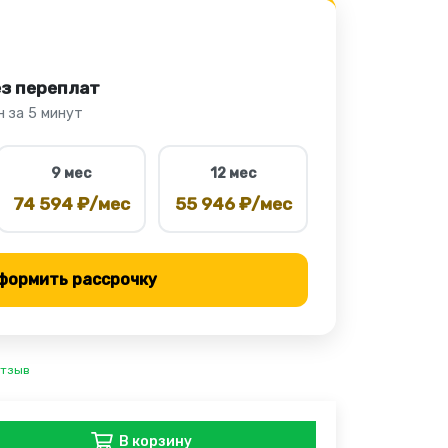
ез переплат
 за 5 минут
9 мес
12 мес
74 594 ₽/мес
55 946 ₽/мес
формить рассрочку
отзыв
В корзину