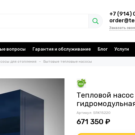
+7 (914) 
order@te
Заказать звон
ые вопросы
Гарантия и обслуживание
Блог
Услуги
сосы для отопления
Бытовые тепловые насосы
Тепловой насос 
гидромодульная
Артикул:
SRK15220
671 350 ₽