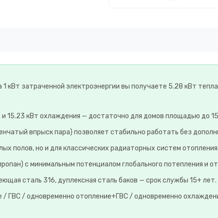
а 1 кВт затраченной электроэнергии вы получаете 5.28 кВт тепла
а и 15.23 кВт охлаждения — достаточно для домов площадью до 15
енчатый впрыск пара) позволяет стабильно работать без дополн
лых полов, но и для классических радиаторных систем отопления
пропан) с минимальным потенциалом глобального потепления и 
ющая сталь 316, дуплексная сталь баков — срок службы 15+ лет.
 / ГВС / одновременно отопление+ГВС / одновременно охлажден