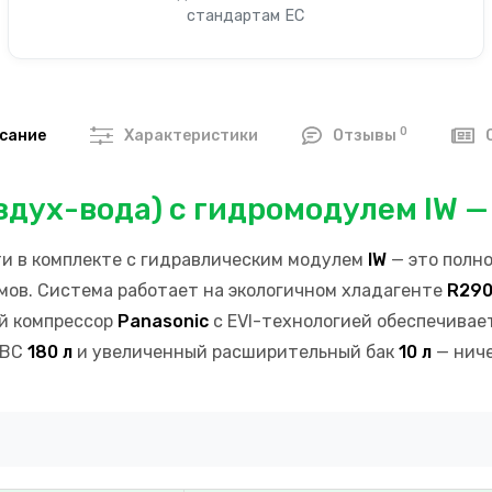
стандартам ЕС
0
сание
Характеристики
Отзывы
здух-вода) с гидромодулем IW — 
 в комплекте с гидравлическим модулем
IW
— это полно
мов. Система работает на экологичном хладагенте
R29
ый компрессор
Panasonic
с EVI-технологией обеспечивае
ГВС
180 л
и увеличенный расширительный бак
10 л
— ниче