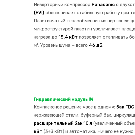
Инверторный компрессор
Panasonic
с двухст
(EVI)
обеспечивает стабильную работу при т
Пластинчатый теплообменник из нержавеющ
микроструктурой пластин увеличивает площ
нагрева до
15.4 кВт
позволяет отапливать бо
м². Уровень шума — всего
46 дБ
.
Гидравлический модуль IW
Комплексное решение «все в одном»:
бак ГВС
нержавеющей стали, буферный бак, циркуляц
расширительный бак 10 л
(увеличенный объе
кВт
(3+3 кВт) и автоматика. Ничего не нужно