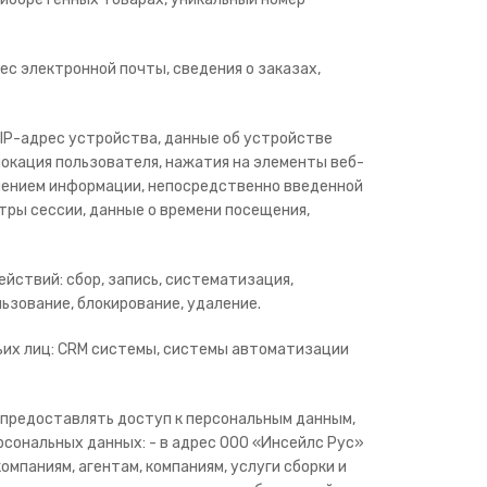
рес электронной почты, сведения о заказах,
 IP-адрес устройства, данные об устройстве
, локация пользователя, нажатия на элементы веб-
ючением информации, непосредственно введенной
тры сессии, данные о времени посещения,
ствий: сбор, запись, систематизация,
льзование, блокирование, удаление.
ьих лиц: CRM системы, системы автоматизации
 предоставлять доступ к персональным данным,
сональных данных: - в адрес ООО «Инсейлс Рус»
мпаниям, агентам, компаниям, услуги сборки и