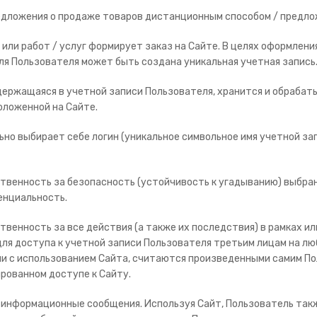
дложения о продаже товаров дистанционным способом / предложе
в или работ / услуг формирует заказ на Сайте. В целях оформле
ля Пользователя может быть создана уникальная учетная запись
одержащаяся в учетной записи Пользователя, хранится и обраба
оложенной на Сайте.
ьно выбирает себе логин (уникальное символьное имя учетной зап
твенность за безопасность (устойчивость к угадыванию) выбран
енциальность.
твенность за все действия (а также их последствия) в рамках ил
я доступа к учетной записи Пользователя третьим лицам на люб
или с использованием Сайта, считаются произведенными самим По
рованном доступе к Сайту.
 информационные сообщения. Используя Сайт, Пользователь также