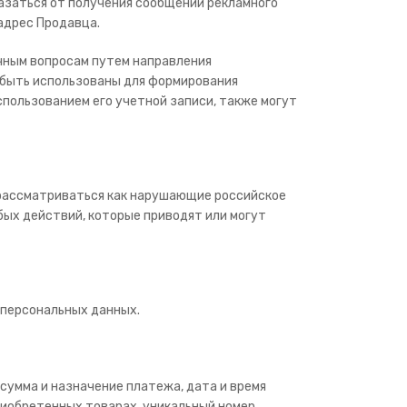
казаться от получения сообщений рекламного
адрес Продавца.
ичным вопросам путем направления
 быть использованы для формирования
пользованием его учетной записи, также могут
т рассматриваться как нарушающие российское
ых действий, которые приводят или могут
о персональных данных.
, сумма и назначение платежа, дата и время
приобретенных товарах, уникальный номер