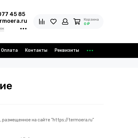
077 45 85
Корзина
rmoera.ru
0 ₽
ок
Оплата
Контакты
Реквизиты
ние
размещенное на сайте "https://termoera.ru"