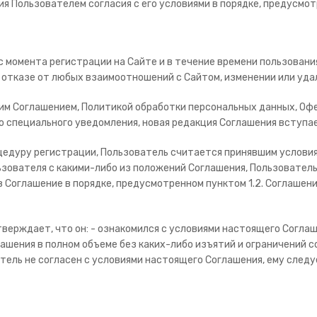
 Пользователем согласия с его условиями в порядке, предусмотре
с момента регистрации на Сайте и в течение времени пользовани
 отказе от любых взаимоотношений с Сайтом, изменении или уда
щим Соглашением, Политикой обработки персональных данных, Оф
 специального уведомления, новая редакция Соглашения вступае
оцедуру регистрации, Пользователь считается принявшим условия
ьзователя с какими-либо из положений Соглашения, Пользователь
Соглашение в порядке, предусмотренном пунктом 1.2. Соглашения
тверждает, что он: - ознакомился с условиями настоящего Согла
лашения в полном объеме без каких-либо изъятий и ограничений с
атель не согласен с условиями настоящего Соглашения, ему сле