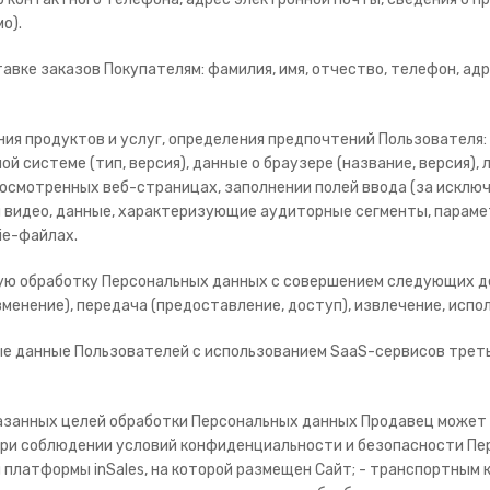
о).
тавке заказов Покупателям: фамилия, имя, отчество, телефон, ад
ния продуктов и услуг, определения предпочтений Пользователя:
нной системе (тип, версия), данные о браузере (название, версия)
просмотренных веб-страницах, заполнении полей ввода (за искл
 и видео, данные, характеризующие аудиторные сегменты, параме
ie-файлах.
ю обработку Персональных данных с совершением следующих дей
зменение), передача (предоставление, доступ), извлечение, испо
ые данные Пользователей с использованием SaaS-сервисов трет
указанных целей обработки Персональных данных Продавец может
при соблюдении условий конфиденциальности и безопасности Пер
платформы inSales, на которой размещен Сайт; - транспортным ко