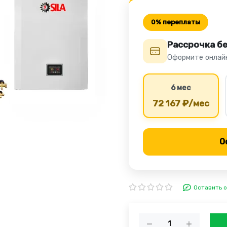
0% переплаты
Рассрочка б
Оформите онлайн
6 мес
72 167 ₽/мес
О
Оставить 