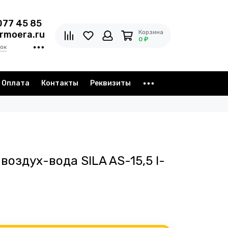
077 45 85
Корзина
rmoera.ru
0 ₽
ок
Оплата
Контакты
Реквизиты
воздух-вода SILA AS-15,5 I-