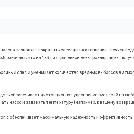
насоса позволяет сократить расходы на отопление, горячее вод
8 означает, что на 1 кВт затраченной электроэнергии вы получа
родный след и уменьшает количество вредных выбросов в атмос
одуль обеспечивает дистанционное управление системой из люб
ючать насос и задавать температуру (например, к вашему возвра
onic обеспечивает максимальную надежность и эффективность. 