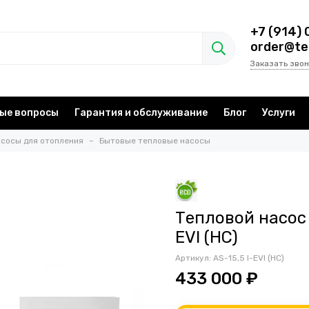
+7 (914) 
order@te
Заказать звон
ые вопросы
Гарантия и обслуживание
Блог
Услуги
сосы для отопления
Бытовые тепловые насосы
Тепловой насос 
EVI (HC)
Артикул:
AS-15,5 I-EVI (HC)
433 000 ₽