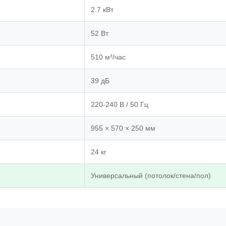
2.7 кВт
52 Вт
510 м³/час
39 дБ
220-240 В / 50 Гц
955 × 570 × 250 мм
24 кг
Универсальный (потолок/стена/пол)