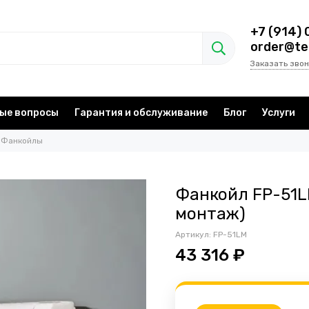
+7 (914) 
order@te
Заказать звон
ые вопросы
Гарантия и обслуживание
Блог
Услуги
Фанкойлы
Фанкойл FP-51L
монтаж)
Артикул:
FP-51LM
43 316 ₽