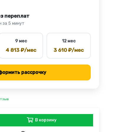
ез переплат
 за 5 минут
9 мес
12 мес
4 813 ₽/мес
3 610 ₽/мес
формить рассрочку
отзыв
В корзину