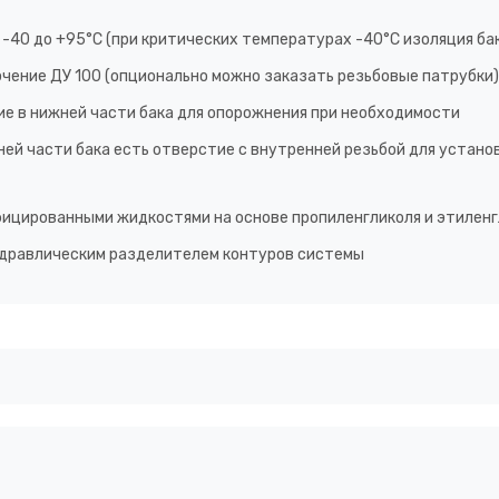
 -40 до +95°C (при критических температурах -40°C изоляция ба
чение ДУ 100 (опционально можно заказать резьбовые патрубки)
е в нижней части бака для опорожнения при необходимости
ней части бака есть отверстие с внутренней резьбой для устано
цированными жидкостями на основе пропиленгликоля и этиленг
дравлическим разделителем контуров системы