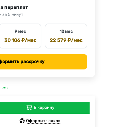
ез переплат
 за 5 минут
9 мес
12 мес
30 106 ₽/мес
22 579 ₽/мес
формить рассрочку
отзыв
В корзину
Оформить заказ